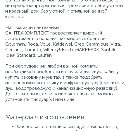
интерьера квартиры, нельзя представить себе уютный
и красивый дом без уютной и стильной ванной
Писсуары
комнаты.
Наш магазин сантехники
САНТЕХКОМПЛЕКТ предоставляет широкий
Полотенцесушители
ассортимент товара лучших мировых брендов:
Goldman, Roca, Volle, Kaldewei, Creo Ceramique, Vitra,
Cersanit, Loranto, Villeroy&Boch, MARRBAXX, Santek,
Душевые трапы
Ideal Standard, Laufen.
При оборудовании любой ванной комнаты
необходимо приобрести ванну или душевую кабину,
Сифоны и выпуски
купить раковину и унитаз, а также подобрать
инженерную сантехнику и инфраструктуру (смесители,
душ, водопроводную и канализационную разводку).
Аксессуары для ванной
Дополнительно, если позволяет площадь, можно
установить писсуар(ы) или биде.
39
Ревизионный люк
Материал изготовления
Фаянсовая сантехника выглядит замечательно,
Системы контроля протечки воды