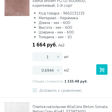
Elbrus brown PG 01 600x600,
коричневый, 1-й сорт
Код товара - 9662131119
Материал - Керамика
Длина - мм - 600
Высота - мм - 600
Ширина - мм - 600
Толщина - мм - 10
1 664 руб.
/м2
-
+
шт.
-
+
м2
Общая стоимость
1 155.48 руб.
Добавить к сравнению
Плитка напольная AltaCera Beton Sonata
Beton Gray 41x41, FT3BTN00