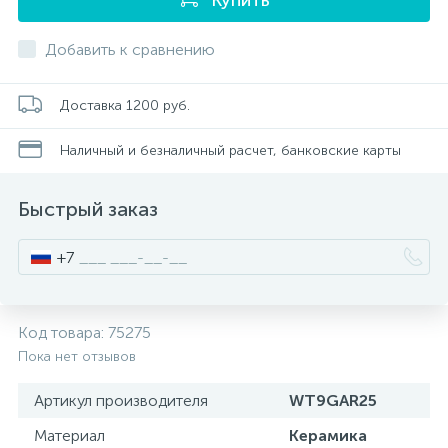
Писсуары
Добавить к сравнению
Полотенцесушители
Доставка 1200 руб.
Наличный и безналичный расчет, банковские карты
Душевые трапы
Быстрый заказ
Сифоны и выпуски
+7
Аксессуары для ванной
Код товара:
75275
39
Пока нет отзывов
Ревизионный люк
Артикул производителя
WT9GAR25
Системы контроля протечки воды
Материал
Керамика