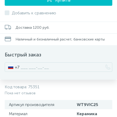
Писсуары
Добавить к сравнению
Полотенцесушители
Доставка 1200 руб.
Наличный и безналичный расчет, банковские карты
Душевые трапы
Быстрый заказ
Сифоны и выпуски
+7
Аксессуары для ванной
Код товара:
75351
39
Пока нет отзывов
Ревизионный люк
Артикул производителя
WT9VIC25
Системы контроля протечки воды
Материал
Керамика