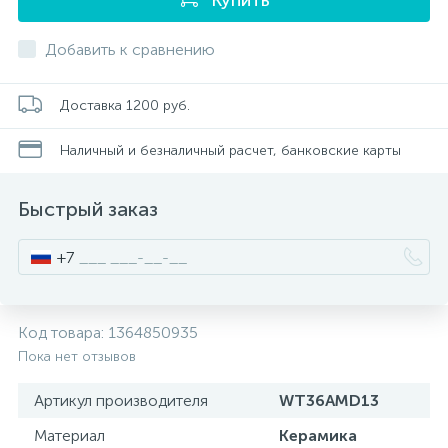
Писсуары
Добавить к сравнению
Полотенцесушители
Доставка 1200 руб.
Наличный и безналичный расчет, банковские карты
Душевые трапы
Быстрый заказ
Сифоны и выпуски
+7
Аксессуары для ванной
Код товара:
1364850935
39
Пока нет отзывов
Ревизионный люк
Артикул производителя
WT36AMD13
Системы контроля протечки воды
Материал
Керамика