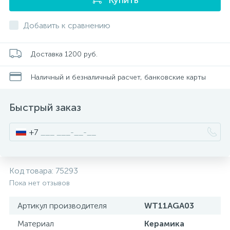
Писсуары
Добавить к сравнению
Полотенцесушители
Доставка 1200 руб.
Наличный и безналичный расчет, банковские карты
Душевые трапы
Быстрый заказ
Сифоны и выпуски
+7
Аксессуары для ванной
Код товара:
75293
39
Пока нет отзывов
Ревизионный люк
Артикул производителя
WT11AGA03
Системы контроля протечки воды
Материал
Керамика