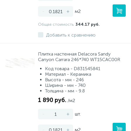
-
+
м2
Общая стоимость
344.17 руб.
Добавить к сравнению
Плитка настенная Delacora Sandy
Canyon Carrara 246*740 WT15CAC00R
Код товара - D831545841
Материал - Керамика
Высота - мм - 246
Ширина - мм - 740
Толщина - мм - 9.8
1 890 руб.
/м2
-
+
шт.
-
+
м2