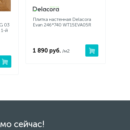
Плитка настенная Delacora
PG 03
Evan 246*740 WT15EVA05R
 1-й
1 890 руб.
/м2
мо сейчас!