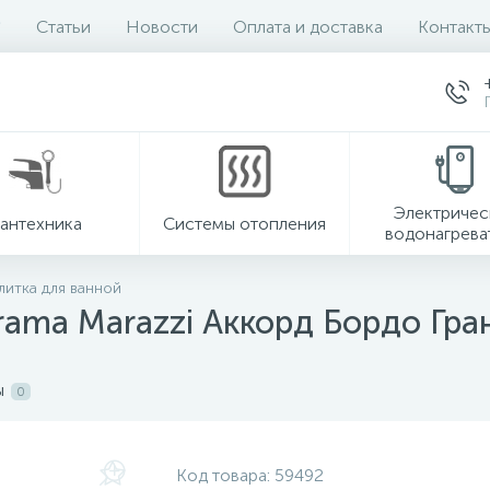
Статьи
Новости
Оплата и доставка
Контакт
Электричес
антехника
Системы отопления
водонагрева
литка для ванной
rama Marazzi Аккорд Бордо Гра
ы
0
Код товара:
59492