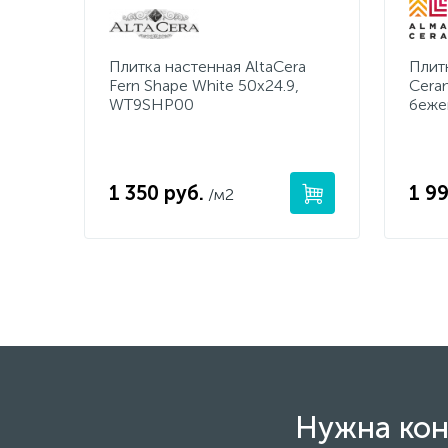
Плитка настенная AltaCera
Плит
Fern Shape White 50х24.9,
Cera
WT9SHP00
беже
1 350 руб.
1 99
/м2
Нужна кон