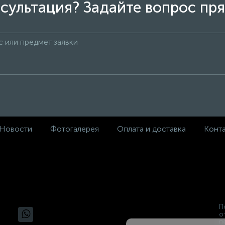
сультация? Задайте вопрос пря
Новости
Фотогалерея
Оплата и доставка
Конт
П
о
п