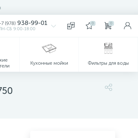
ы
938-99-01
+7 (978)
0
0
ПН-СБ 9:00-18:00
кие
Кухонные мойки
Фильтры для воды
тели
750