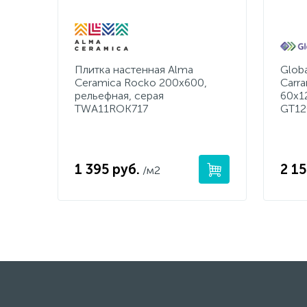
Плитка настенная Alma
Globa
Ceramica Rocko 200x600,
Carra
рельефная, серая
60x1
TWA11ROK717
GT12
1 395 руб.
2 15
/м2