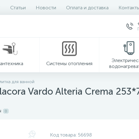
Статьи
Новости
Оплата и доставка
Контакт
Электричес
антехника
Системы отопления
водонагрева
литка для ванной
acora Vardo Alteria Crema 253*
ы
0
Код товара:
56698