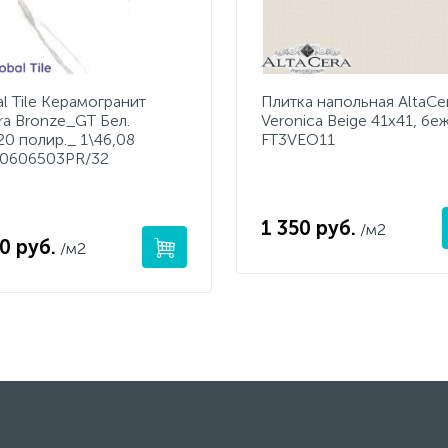
l Tile Керамогранит
Плитка напольная AltaCe
ra Bronze_GT Бел.
Veronica Beige 41x41, бе
20 полир._ 1\46,08
FT3VEO11
0606503PR/32
1 350 руб.
/м2
0 руб.
/м2