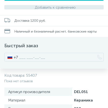
Добавить к сравнению
Писсуары
Доставка 1200 руб.
Полотенцесушители
Наличный и безналичный расчет, банковские карты
Душевые трапы
Быстрый заказ
+7
Сифоны и выпуски
Код товара:
55407
Аксессуары для ванной
Пока нет отзывов
39
Ревизионный люк
Артикул производителя
DEL051
Материал
Керамика
Системы контроля протечки воды