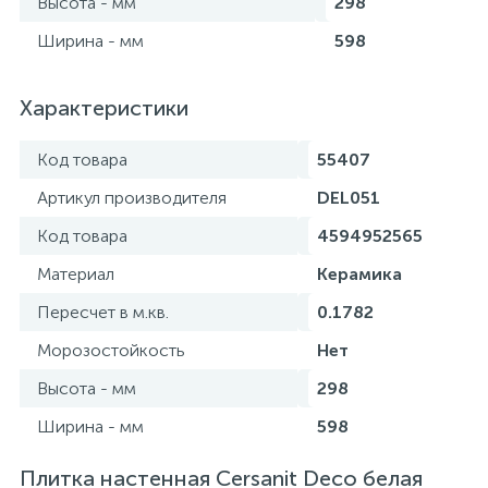
Высота - мм
298
Ширина - мм
598
Характеристики
Код товара
55407
Артикул производителя
DEL051
Код товара
4594952565
Материал
Керамика
Пересчет в м.кв.
0.1782
Морозостойкость
Нет
Высота - мм
298
Ширина - мм
598
Плитка настенная Cersanit Deco белая