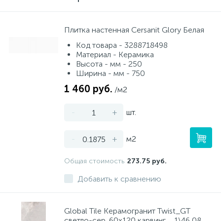
Плитка настенная Cersanit Glory Белая
Код товара - 3288718498
Материал - Керамика
Высота - мм - 250
Ширина - мм - 750
1 460 руб.
/м2
-
+
шт.
-
+
м2
Общая стоимость
273.75 руб.
Добавить к сравнению
Global Tile Керамогранит Twist_GT
светло-сер. 60x120 карвинг _ 1\46,08