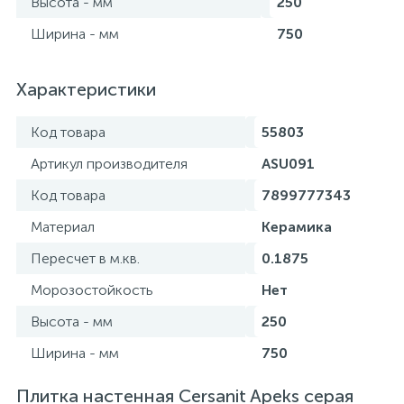
Высота - мм
250
Ширина - мм
750
Характеристики
Код товара
55803
Артикул производителя
ASU091
Код товара
7899777343
Материал
Керамика
Пересчет в м.кв.
0.1875
Морозостойкость
Нет
Высота - мм
250
Ширина - мм
750
Плитка настенная Cersanit Apeks серая