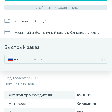
Добавить к сравнению
Писсуары
Доставка 1200 руб.
Полотенцесушители
Наличный и безналичный расчет, банковские карты
Душевые трапы
Быстрый заказ
+7
Сифоны и выпуски
Код товара:
55803
Аксессуары для ванной
Пока нет отзывов
39
Ревизионный люк
Артикул производителя
ASU091
Материал
Керамика
Системы контроля протечки воды