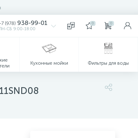
ы
938-99-01
+7 (978)
0
0
ПН-СБ 9:00-18:00
кие
Кухонные мойки
Фильтры для воды
тели
T11SND08