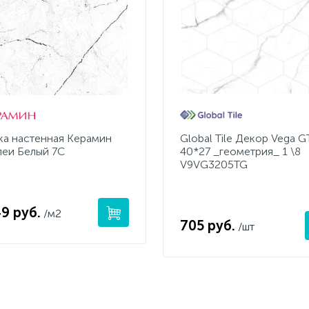
ка настенная Керамин
Global Tile Декор Vega G
еи Белый 7С
40*27 _геометрия_ 1 \8
V9VG3205TG
49 руб.
/м2
705 руб.
/шт