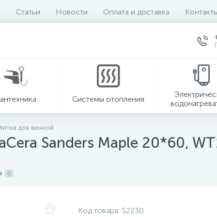
Статьи
Новости
Оплата и доставка
Контакт
Электричес
антехника
Системы отопления
водонагрева
литка для ванной
taCera Sanders Maple 20*60, W
ы
0
Код товара:
52230