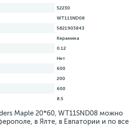
52230
WT11SND08
5821903843
Керамика
0.12
Нет
600
200
600
8.5
nders Maple 20*60, WT11SND08 можно
ферополе, в Ялте, в Евпатории и по вс