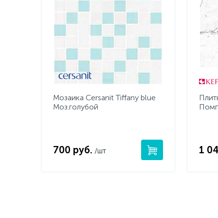
Мозаика Cersanit Tiffany blue
Плит
Моз.голубой
Помп
700 руб.
1 0
/шт