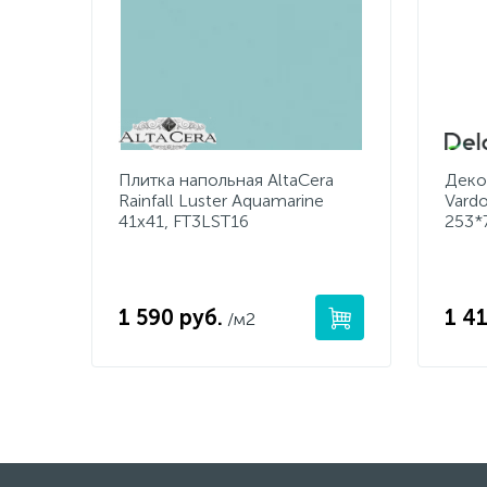
Плитка напольная AltaCera
Деко
Rainfall Luster Aquamarine
Vardo
41x41, FT3LST16
253*
1 590 руб.
1 41
/м2