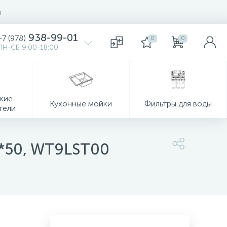
ы
938-99-01
+7 (978)
0
0
ПН-СБ 9:00-18:00
кие
Кухонные мойки
Фильтры для воды
тели
.9*50, WT9LST00