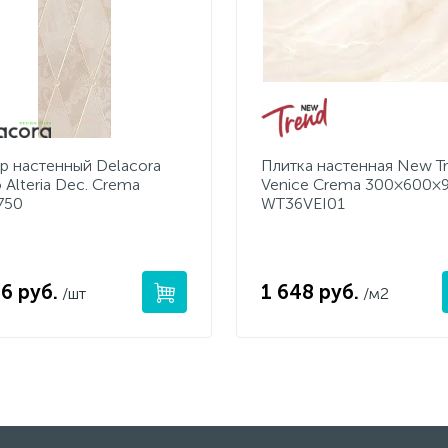
р настенный Delacora
Плитка настенная New T
 Alteria Dec. Crema
Venice Crema 300×600×
750
WT36VEI01
6 руб.
1 648 руб.
/шт
/м2