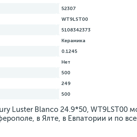
52307
WT9LST00
5108342373
Керамика
0.1245
Нет
500
249
500
ury Luster Blanco 24.9*50, WT9LST00 
ферополе, в Ялте, в Евпатории и по вс