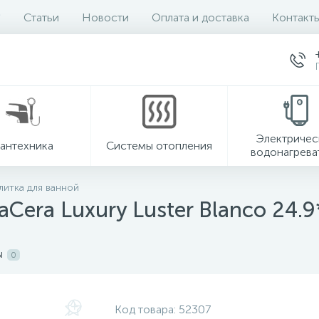
Статьи
Новости
Оплата и доставка
Контакт
Электричес
антехника
Системы отопления
водонагрева
литка для ванной
aCera Luxury Luster Blanco 24
ы
0
Код товара:
52307