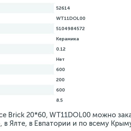
52614
WT11DOL00
5104984572
Керамика
0.12
Нет
600
200
600
8.5
ce Brick 20*60, WT11DOL00 можно зак
 в Ялте, в Евпатории и по всему Крыму