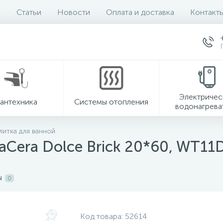
Статьи
Новости
Оплата и доставка
Контакт
Электричес
антехника
Системы отопления
водонагрева
литка для ванной
taCera Dolce Brick 20*60, WT1
ы
0
Код товара:
52614