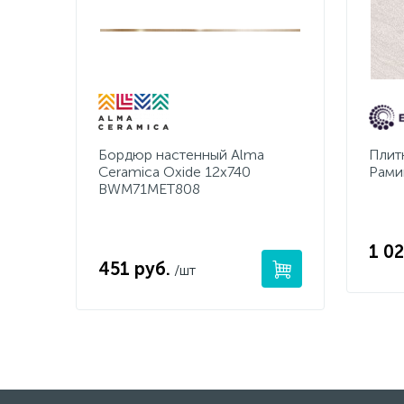
Бордюр настенный Alma
Плитк
Ceramica Oxide 12x740
Рами
BWM71MET808
1 02
451 руб.
/шт