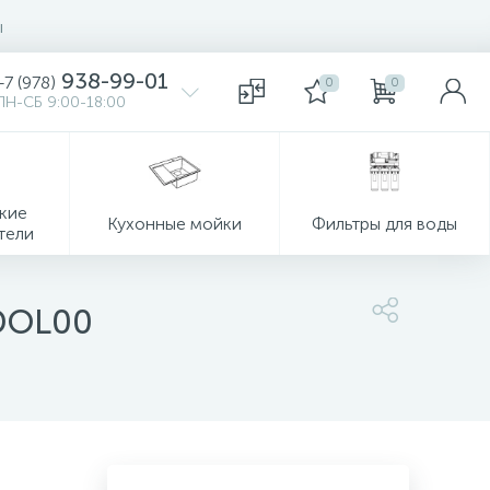
ы
938-99-01
+7 (978)
0
0
ПН-СБ 9:00-18:00
кие
Кухонные мойки
Фильтры для воды
тели
1DOL00