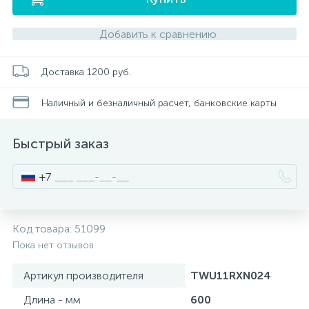
Добавить к сравнению
Писсуары
Доставка 1200 руб.
Полотенцесушители
Наличный и безналичный расчет, банковские карты
Душевые трапы
Быстрый заказ
Сифоны и выпуски
+7
Аксессуары для ванной
Код товара:
51099
39
Пока нет отзывов
Ревизионный люк
Артикул производителя
TWU11RXN024
Длина - мм
600
Системы контроля протечки воды