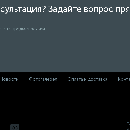
сультация? Задайте вопрос пря
Новости
Фотогалерея
Оплата и доставка
Конт
П
о