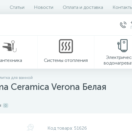
Статьи
Новости
Оплата и доставка
Контакт
Электричес
антехника
Системы отопления
водонагрева
литка для ванной
ma Ceramica Verona Белая
ы
0
Код товара:
51626