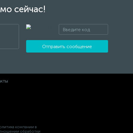
мо сейчас!
Отправить сообщение
акты
олитика компании в
тношении обработки