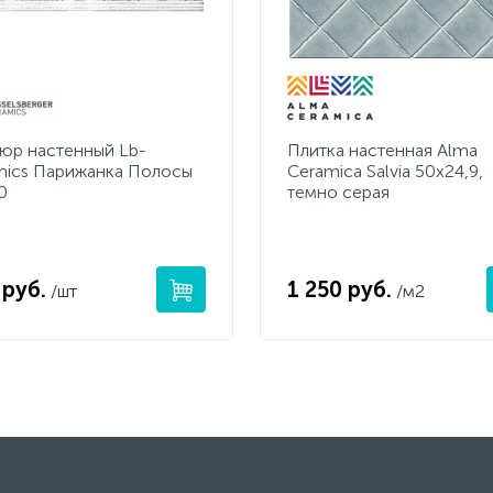
юр настенный Lb-
Плитка настенная Alma
mics Парижанка Полосы
Ceramica Salvia 50х24,9,
0
темно серая
 руб.
1 250 руб.
/шт
/м2