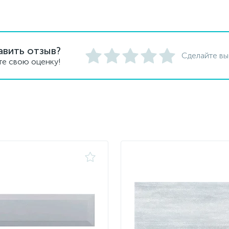
авить отзыв?
Сделайте вы
те свою оценку!