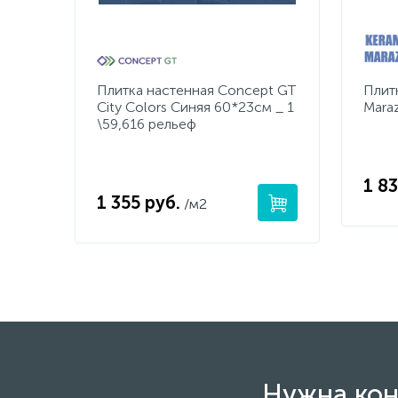
Плитка настенная Concept GT
Плит
City Colors Синяя 60*23см _ 1
Mara
\59,616 рельеф
1 83
1 355 руб.
/м2
Нужна кон