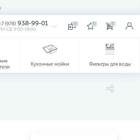
ы
938-99-01
+7 (978)
0
0
0
ПН-СБ 9:00-18:00
кие
Кухонные мойки
Фильтры для воды
тели