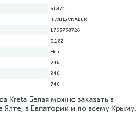
51874
TWU12VNA00R
1793738726
0.182
Нет
740
246
740
a Kreta Белая можно заказать в
 Ялте, в Евпатории и по всему Крыму.