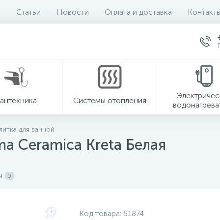
Статьи
Новости
Оплата и доставка
Контакт
Электричес
антехника
Системы отопления
водонагрева
литка для ванной
a Ceramica Kreta Белая
ы
0
Код товара:
51874