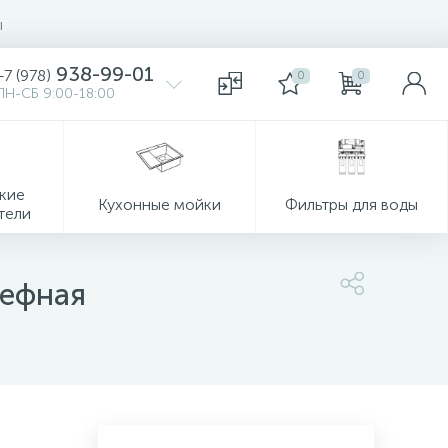
ы
938-99-01
+7 (978)
0
0
ПН-СБ 9:00-18:00
кие
Кухонные мойки
Фильтры для воды
тели
ьефная