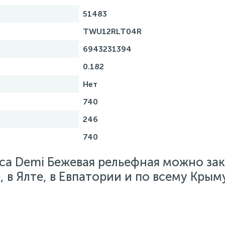
51483
TWU12RLT04R
6943231394
0.182
Нет
740
246
740
ca Demi Бежевая рельефная можно зак
 в Ялте, в Евпатории и по всему Крыму