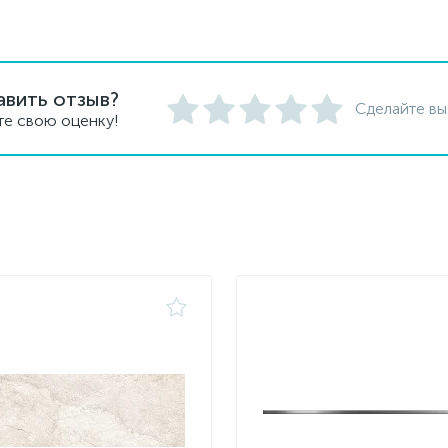
авить отзыв?
Сделайте вы
те свою оценку!