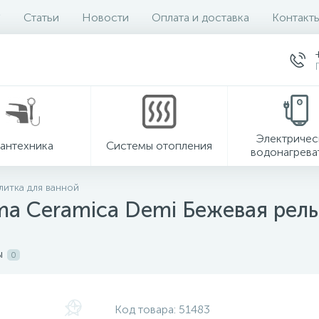
Статьи
Новости
Оплата и доставка
Контакт
Электричес
антехника
Системы отопления
водонагрева
литка для ванной
ma Ceramica Demi Бежевая рел
ы
0
Код товара:
51483