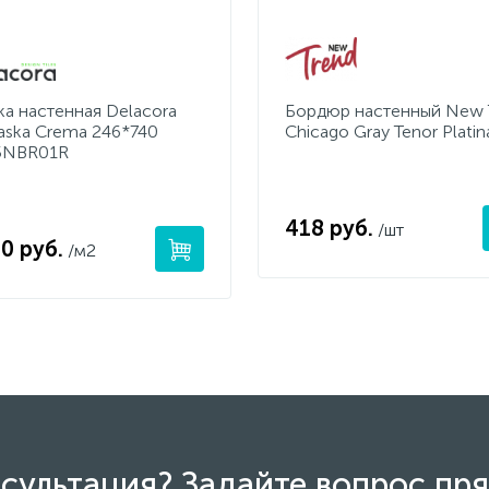
ка настенная Delacora
Бордюр настенный New 
aska Crema 246*740
Chicago Gray Tenor Platin
5NBR01R
418 руб.
/шт
0 руб.
/м2
сультация? Задайте вопрос пря