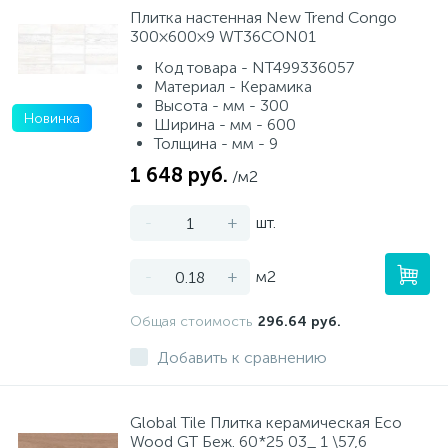
Плитка настенная New Trend Congo
300×600×9 WT36CON01
Код товара - NT499336057
Материал - Керамика
Высота - мм - 300
Новинка
Ширина - мм - 600
Толщина - мм - 9
1 648 руб.
/м2
-
+
шт.
-
+
м2
Общая стоимость
296.64 руб.
Добавить к сравнению
Global Tile Плитка керамическая Eco
Wood GT Беж. 60*25 03_ 1 \57,6