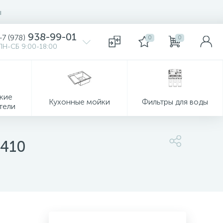
ы
938-99-01
+7 (978)
0
0
ПН-СБ 9:00-18:00
кие
Кухонные мойки
Фильтры для воды
тели
*410