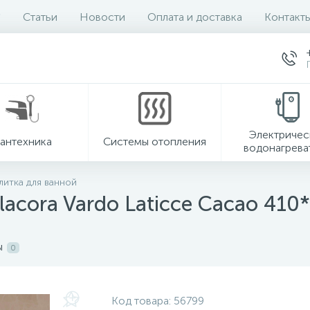
Статьи
Новости
Оплата и доставка
Контакт
Электричес
антехника
Системы отопления
водонагрева
литка для ванной
acora Vardo Laticce Cacao 410
ы
0
Код товара:
56799