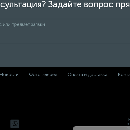
сультация? Задайте вопрос пря
Новости
Фотогалерея
Оплата и доставка
Конт
П
о
п