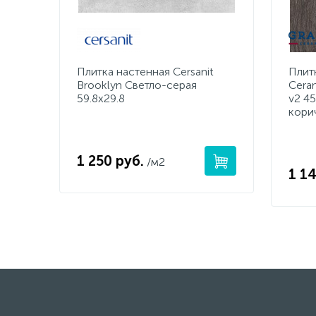
Плитка настенная Cersanit
Плит
Brooklyn Светло-серая
Cera
59.8x29.8
v2 4
кори
1 250 руб.
/м2
1 14