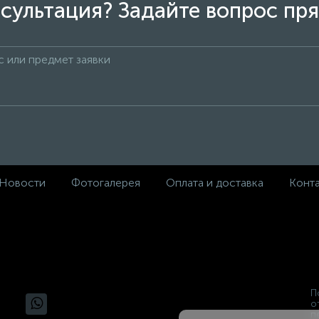
сультация? Задайте вопрос пря
Новости
Фотогалерея
Оплата и доставка
Конт
П
о
п