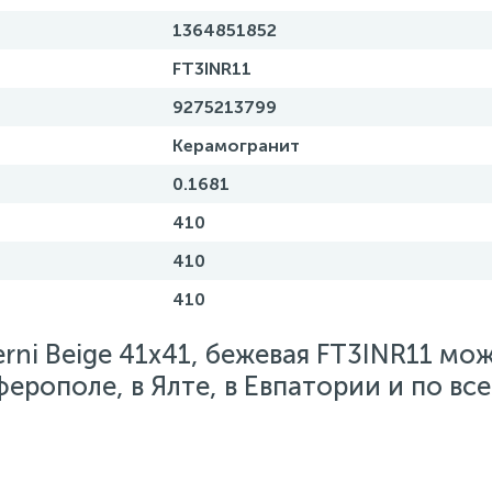
1364851852
FT3INR11
9275213799
Керамогранит
0.1681
410
410
410
erni Beige 41x41, бежевая FT3INR11 мо
ферополе, в Ялте, в Евпатории и по вс