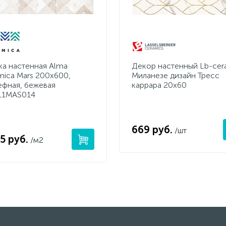
ка настенная Alma
Декор настенный Lb-cer
mica Mars 200x600,
Миланезе дизайн Трecc
ефная, бежевая
кaррaрa 20х60
11MAS014
669 руб.
/шт
5 руб.
/м2