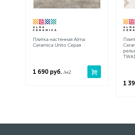
Плитка настенная Alma
Плит
Ceramica Unito Серая
Cera
рель
TWA
1 690 руб.
/м2
1 39