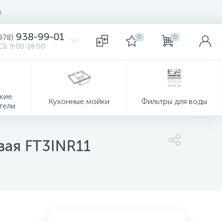
ы
938-99-01
978)
0
0
СБ 9:00-18:00
кие
Кухонные мойки
Фильтры для воды
тели
евая FT3INR11