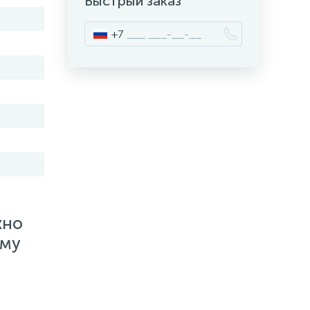
Быстрый заказ
+7
жно
ему