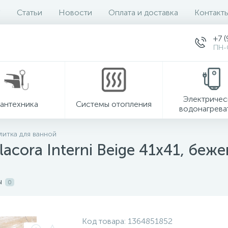
Статьи
Новости
Оплата и доставка
Контакт
+7 (
ПН-
Электричес
антехника
Системы отопления
водонагрева
литка для ванной
acora Interni Beige 41x41, беж
ы
0
Код товара:
1364851852