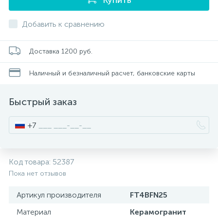
Писсуары
Добавить к сравнению
Полотенцесушители
Доставка 1200 руб.
Наличный и безналичный расчет, банковские карты
Душевые трапы
Быстрый заказ
Сифоны и выпуски
+7
Аксессуары для ванной
Код товара:
52387
39
Пока нет отзывов
Ревизионный люк
Артикул производителя
FT4BFN25
Системы контроля протечки воды
Материал
Керамогранит