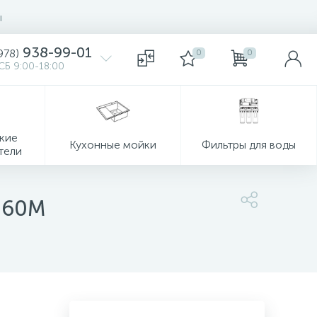
ы
938-99-01
978)
0
0
СБ 9:00-18:00
кие
Кухонные мойки
Фильтры для воды
тели
060M