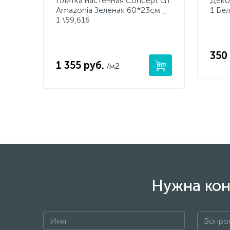
Плитка настенная Concept GT
Деко
Amazonia Зеленая 60*23см _
1 Бе
1 \59,616
350
1 355 руб.
/м2
Нужна кон