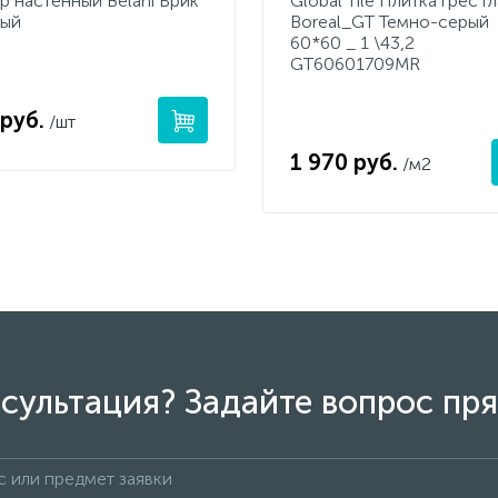
р настенный Belani Брик
Global Tile Плитка грес гл
лый
Boreal_GT Темно-серый
60*60 _ 1 \43,2
GT60601709MR
 руб.
/шт
1 970 руб.
/м2
сультация? Задайте вопрос пря