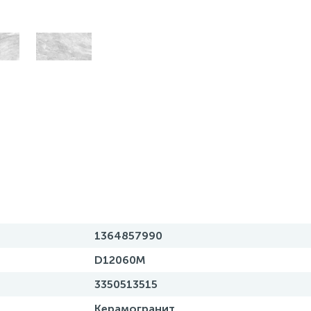
1364857990
D12060M
3350513515
Керамогранит