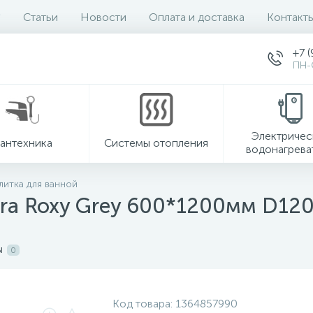
Статьи
Новости
Оплата и доставка
Контакт
+7 (
ПН-
Электричес
антехника
Системы отопления
водонагрева
литка для ванной
ora Roxy Grey 600*1200мм D12
ы
0
Код товара:
1364857990