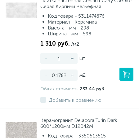
Плитка настенная Cersanit Carly Светло-
Серая Кирпичи Рельефная
Код товара - 5311474876
Материал - Керамика
Высота - мм - 298
Ширина - мм - 598
1 310 руб.
/м2
-
+
шт.
-
+
м2
Общая стоимость
233.44 руб.
Добавить к сравнению
Керамогранит Delacora Turin Dark
600*1200мм D12042M
Код товара - 3350513515