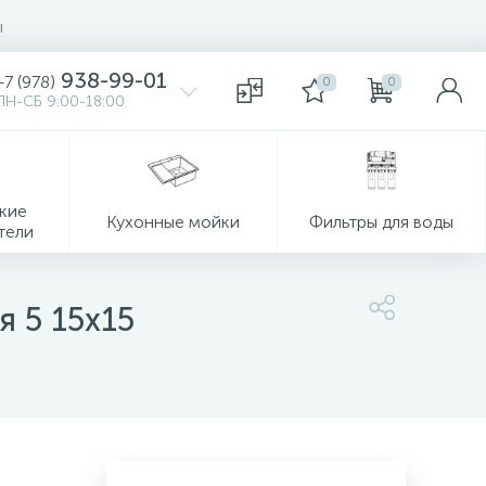
ы
938-99-01
+7 (978)
0
0
ПН-СБ 9:00-18:00
кие
Кухонные мойки
Фильтры для воды
тели
я 5 15x15