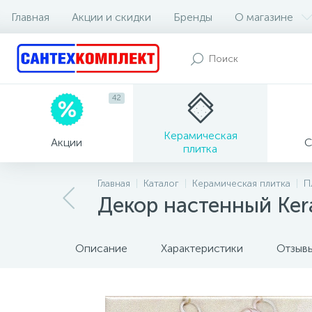
Главная
Акции и скидки
Бренды
О магазине
42
Керамическая
Акции
С
плитка
Главная
Каталог
Керамическая плитка
П
Декор настенный Ker
Описание
Характеристики
Отзыв