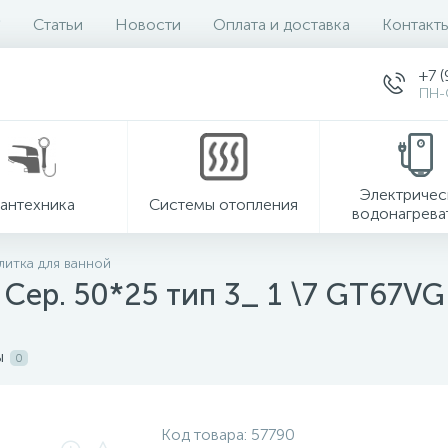
Статьи
Новости
Оплата и доставка
Контакт
+7 (
ПН-
Электричес
антехника
Системы отопления
водонагрева
литка для ванной
t Сер. 50*25 тип 3_ 1 \7 GT67VG
ы
0
Код товара:
57790