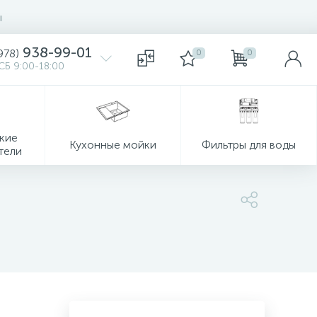
ы
938-99-01
978)
0
0
СБ 9:00-18:00
кие
Кухонные мойки
Фильтры для воды
тели