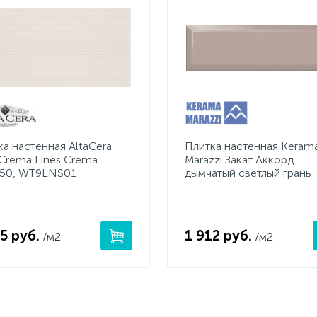
ка настенная AltaCera
Плитка настенная Keram
 Crema Lines Crema
Marazzi Закат Аккорд
*50, WT9LNS01
дымчатый светлый грань
5 руб.
1 912 руб.
/м2
/м2