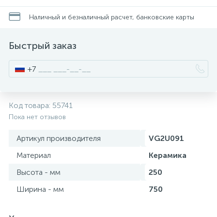
Наличный и безналичный расчет, банковские карты
Писсуары
Быстрый заказ
Полотенцесушители
+7
Душевые трапы
Код товара:
55741
Пока нет отзывов
Сифоны и выпуски
Артикул производителя
VG2U091
Аксессуары для ванной
Материал
Керамика
39
Высота - мм
250
Ревизионный люк
Ширина - мм
750
Системы контроля протечки воды