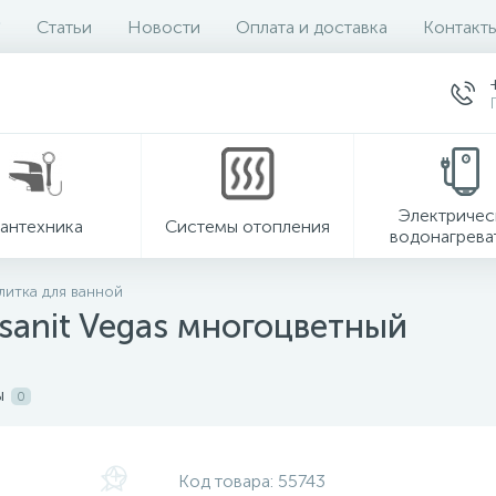
Статьи
Новости
Оплата и доставка
Контакт
Электричес
антехника
Системы отопления
водонагрева
литка для ванной
sanit Vegas многоцветный
ы
0
Код товара:
55743