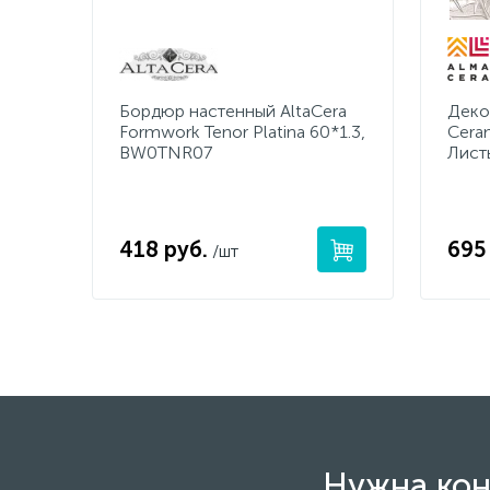
Бордюр настенный AltaCera
Деко
Formwork Tenor Platina 60*1.3,
Cera
BW0TNR07
Лист
418 руб.
695
/шт
Нужна кон