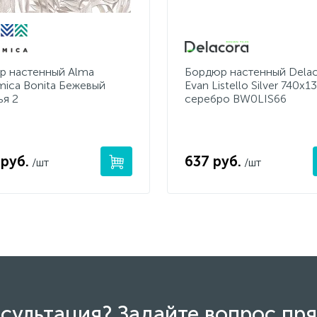
р настенный Alma
Бордюр настенный Delac
mica Bonita Бежевый
Evan Listello Silver 740x13
ья 2
серебро BW0LIS66
 руб.
637 руб.
/шт
/шт
сультация? Задайте вопрос пря