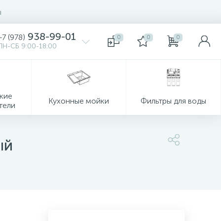
ы
938-99-01
+7 (978)
0
0
0
ПН-СБ 9:00-18:00
кие
Кухонные мойки
Фильтры для воды
тели
ый