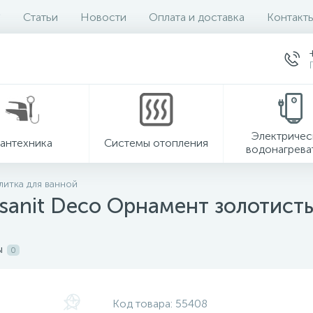
Статьи
Новости
Оплата и доставка
Контакт
Электричес
антехника
Системы отопления
водонагрева
литка для ванной
sanit Deco Орнамент золотист
ы
0
Код товара:
55408