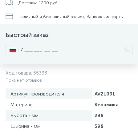
Доставка 1200 руб.
Писсуары
Наличный и безналичный расчет, банковские карты
Быстрый заказ
Полотенцесушители
+7
Душевые трапы
Код товара:
55333
Сифоны и выпуски
Пока нет отзывов
Артикул производителя
AV2L091
Аксессуары для ванной
Материал
Керамика
39
Высота - мм
298
Ревизионный люк
Ширина - мм
598
Системы контроля протечки воды