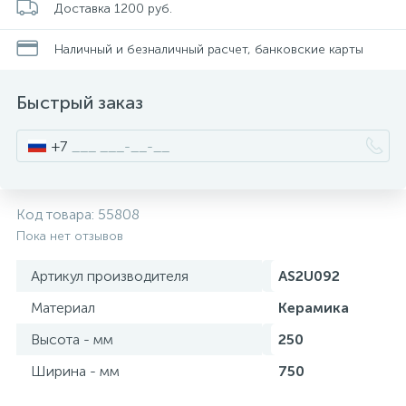
Доставка 1200 руб.
Писсуары
Наличный и безналичный расчет, банковские карты
Быстрый заказ
Полотенцесушители
+7
Душевые трапы
Код товара:
55808
Сифоны и выпуски
Пока нет отзывов
Артикул производителя
AS2U092
Аксессуары для ванной
Материал
Керамика
39
Высота - мм
250
Ревизионный люк
Ширина - мм
750
Системы контроля протечки воды