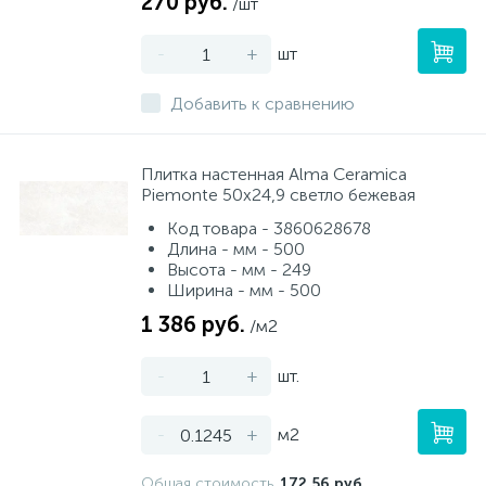
270 руб.
/шт
-
+
шт
Добавить к сравнению
Плитка настенная Alma Ceramica
Piemonte 50х24,9 светло бежевая
Код товара - 3860628678
Длина - мм - 500
Высота - мм - 249
Ширина - мм - 500
1 386 руб.
/м2
-
+
шт.
-
+
м2
Общая стоимость
172.56 руб.