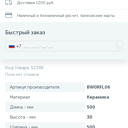
Доставка 1200 руб.
Писсуары
Наличный и безналичный расчет, банковские карты
Быстрый заказ
Полотенцесушители
+7
Душевые трапы
Код товара:
52198
Сифоны и выпуски
Пока нет отзывов
Артикул производителя
BW0RFL06
Аксессуары для ванной
Материал
Керамика
39
Длина - мм
500
Ревизионный люк
Высота - мм
30
Системы контроля протечки воды
Ширина - мм
500