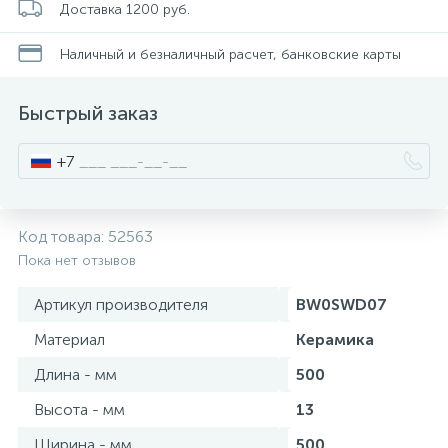
Доставка 1200 руб.
Писсуары
Наличный и безналичный расчет, банковские карты
Быстрый заказ
Полотенцесушители
+7
Душевые трапы
Код товара:
52563
Сифоны и выпуски
Пока нет отзывов
Артикул производителя
BW0SWD07
Аксессуары для ванной
Материал
Керамика
39
Длина - мм
500
Ревизионный люк
Высота - мм
13
Системы контроля протечки воды
Ширина - мм
500