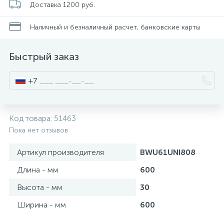
Доставка 1200 руб.
Писсуары
Наличный и безналичный расчет, банковские карты
Быстрый заказ
Полотенцесушители
+7
Душевые трапы
Код товара:
51463
Сифоны и выпуски
Пока нет отзывов
Артикул производителя
BWU61UNI808
Аксессуары для ванной
Длина - мм
600
39
Высота - мм
30
Ревизионный люк
Ширина - мм
600
Системы контроля протечки воды