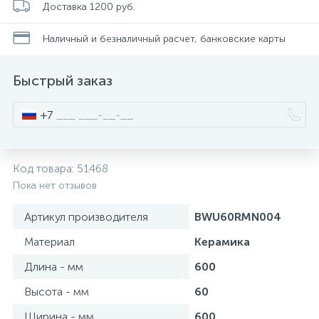
Доставка 1200 руб.
Писсуары
Наличный и безналичный расчет, банковские карты
Быстрый заказ
Полотенцесушители
+7
Душевые трапы
Код товара:
51468
Сифоны и выпуски
Пока нет отзывов
Артикул производителя
BWU60RMN004
Аксессуары для ванной
Материал
Керамика
39
Длина - мм
600
Ревизионный люк
Высота - мм
60
Системы контроля протечки воды
Ширина - мм
600