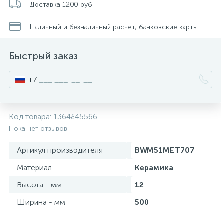
Доставка 1200 руб.
Писсуары
Наличный и безналичный расчет, банковские карты
Быстрый заказ
Полотенцесушители
+7
Душевые трапы
Код товара:
1364845566
Сифоны и выпуски
Пока нет отзывов
Артикул производителя
BWM51MET707
Аксессуары для ванной
Материал
Керамика
39
Высота - мм
12
Ревизионный люк
Ширина - мм
500
Системы контроля протечки воды