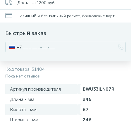
Доставка 1200 руб.
Писсуары
Наличный и безналичный расчет, банковские карты
Быстрый заказ
Полотенцесушители
+7
Душевые трапы
Код товара:
51404
Сифоны и выпуски
Пока нет отзывов
Артикул производителя
BWU33ILN07R
Аксессуары для ванной
Длина - мм
246
39
Высота - мм
67
Ревизионный люк
Ширина - мм
246
Системы контроля протечки воды