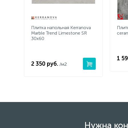
Плитка напольная Kerranova
Плит
Marble Trend Limestone SR
cera
30x60
1 59
2 350 руб.
/м2
Нужна кон