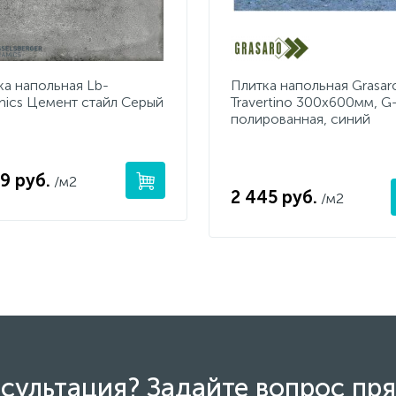
ка напольная Lb-
Плитка напольная Grasar
mics Цемент стайл Серый
Travertino 300x600мм, G
полированная, синий
9 руб.
/м2
2 445 руб.
/м2
сультация? Задайте вопрос пря