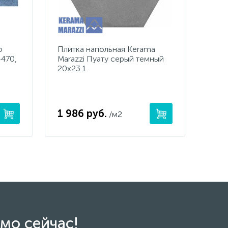
o
Плитка напольная Kerama
-470,
Marazzi Пуату серый темный
20x23.1
1 986 руб.
/м2
мо сейчас!