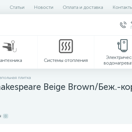
Статьи
Новости
Оплата и доставка
Контакт
Электричес
антехника
Системы отопления
водонагрева
апольная плитка
akespeare Beige Brown/Беж.-ко
ы
0