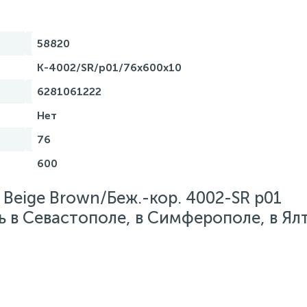
58820
K-4002/SR/p01/76x600x10
6281061222
Нет
76
600
 Beige Brown/Беж.-кор. 4002-SR p01
ь в Севастополе, в Симферополе, в Ялт