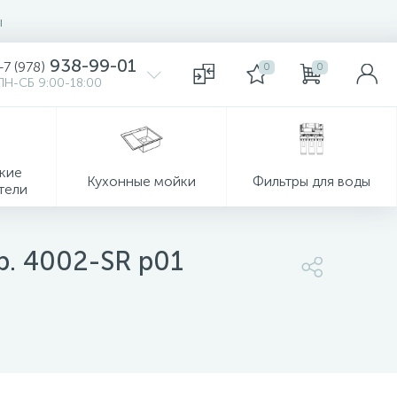
ы
938-99-01
+7 (978)
0
0
ПН-СБ 9:00-18:00
кие
Кухонные мойки
Фильтры для воды
тели
р. 4002-SR p01