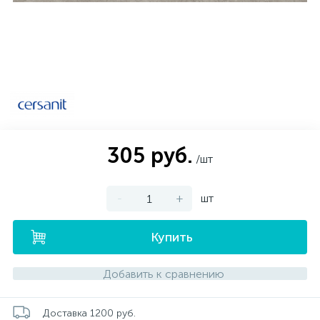
Электрический водонагреватель 65 л.
Мебель для ванной и зеркала
Внутрипольные конвектора
Новости
Электрический водонагреватель 75 л.
Электрические конвекторы
Оплата и доставка
Раковины
15
Электрический водонагреватель 80 л.
Контакты
Унитазы
305 руб.
12
/шт
Электрический водонагреватель 100 л.
Антивандальная сантехника
-
+
шт
Электрический водонагреватель 120 л.
Биде
Купить
Сантехника и оборудование для людей с ограниченными
Электрический водонагреватель 150 л.
Добавить к сравнению
возможностями.
Инсталляции
Доставка 1200 руб.