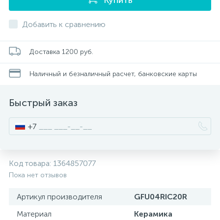
Писсуары
Добавить к сравнению
Полотенцесушители
Доставка 1200 руб.
Наличный и безналичный расчет, банковские карты
Душевые трапы
Быстрый заказ
Сифоны и выпуски
+7
Аксессуары для ванной
Код товара:
1364857077
39
Пока нет отзывов
Ревизионный люк
Артикул производителя
GFU04RIC20R
Системы контроля протечки воды
Материал
Керамика