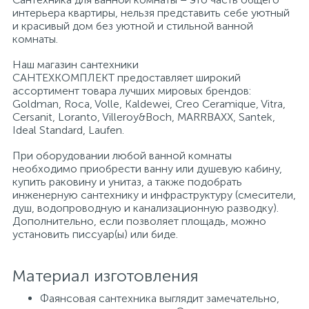
интерьера квартиры, нельзя представить себе уютный
и красивый дом без уютной и стильной ванной
Писсуары
комнаты.
Наш магазин сантехники
САНТЕХКОМПЛЕКТ предоставляет широкий
Полотенцесушители
ассортимент товара лучших мировых брендов:
Goldman, Roca, Volle, Kaldewei, Creo Ceramique, Vitra,
Cersanit, Loranto, Villeroy&Boch, MARRBAXX, Santek,
Душевые трапы
Ideal Standard, Laufen.
При оборудовании любой ванной комнаты
необходимо приобрести ванну или душевую кабину,
Сифоны и выпуски
купить раковину и унитаз, а также подобрать
инженерную сантехнику и инфраструктуру (смесители,
душ, водопроводную и канализационную разводку).
Аксессуары для ванной
Дополнительно, если позволяет площадь, можно
установить писсуар(ы) или биде.
39
Ревизионный люк
Материал изготовления
Фаянсовая сантехника выглядит замечательно,
Системы контроля протечки воды