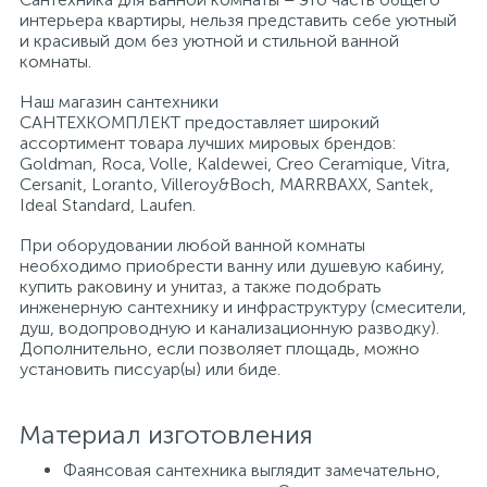
интерьера квартиры, нельзя представить себе уютный
и красивый дом без уютной и стильной ванной
Писсуары
комнаты.
Наш магазин сантехники
САНТЕХКОМПЛЕКТ предоставляет широкий
Полотенцесушители
ассортимент товара лучших мировых брендов:
Goldman, Roca, Volle, Kaldewei, Creo Ceramique, Vitra,
Cersanit, Loranto, Villeroy&Boch, MARRBAXX, Santek,
Душевые трапы
Ideal Standard, Laufen.
При оборудовании любой ванной комнаты
необходимо приобрести ванну или душевую кабину,
Сифоны и выпуски
купить раковину и унитаз, а также подобрать
инженерную сантехнику и инфраструктуру (смесители,
душ, водопроводную и канализационную разводку).
Аксессуары для ванной
Дополнительно, если позволяет площадь, можно
установить писсуар(ы) или биде.
39
Ревизионный люк
Материал изготовления
Фаянсовая сантехника выглядит замечательно,
Системы контроля протечки воды