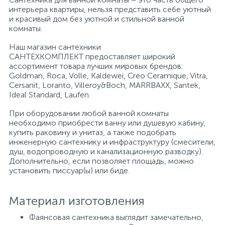
интерьера квартиры, нельзя представить себе уютный
и красивый дом без уютной и стильной ванной
Писсуары
комнаты.
Наш магазин сантехники
САНТЕХКОМПЛЕКТ предоставляет широкий
Полотенцесушители
ассортимент товара лучших мировых брендов:
Goldman, Roca, Volle, Kaldewei, Creo Ceramique, Vitra,
Cersanit, Loranto, Villeroy&Boch, MARRBAXX, Santek,
Душевые трапы
Ideal Standard, Laufen.
При оборудовании любой ванной комнаты
необходимо приобрести ванну или душевую кабину,
Сифоны и выпуски
купить раковину и унитаз, а также подобрать
инженерную сантехнику и инфраструктуру (смесители,
душ, водопроводную и канализационную разводку).
Аксессуары для ванной
Дополнительно, если позволяет площадь, можно
установить писсуар(ы) или биде.
39
Ревизионный люк
Материал изготовления
Фаянсовая сантехника выглядит замечательно,
Системы контроля протечки воды