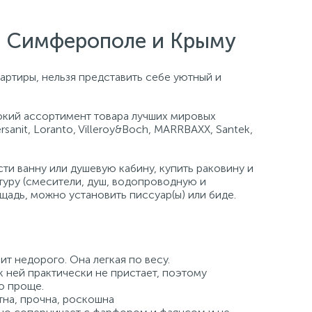
е, Симферополе и Крыму
артиры, нельзя представить себе уютный и
кий ассортимент товара лучших мировых
ersanit, Loranto, Villeroy&Boch, MARRBAXX, Santek,
и ванну или душевую кабину, купить раковину и
туру (смесители, душ, водопроводную и
щадь, можно установить писсуар(ы) или биде.
ит недорого. Она легкая по весу.
к ней практически не пристает, поэтому
о проще.
на, прочна, роскошна