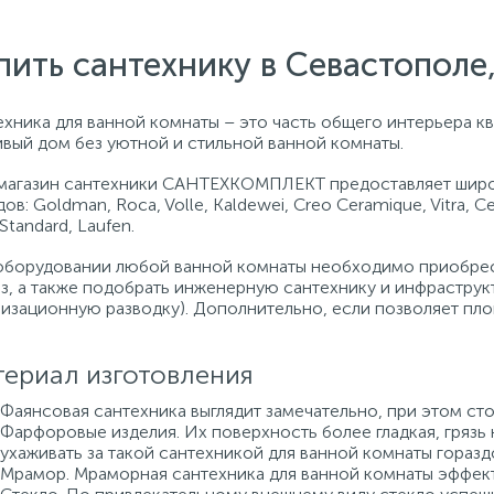
пить сантехнику в Севастопол
хника для ванной комнаты – это часть общего интерьера кв
ивый дом без уютной и стильной ванной комнаты.
магазин сантехники САНТЕХКОМПЛЕКТ предоставляет широ
ов: Goldman, Roca, Volle, Kaldewei, Creo Ceramique, Vitra, C
 Standard, Laufen.
оборудовании любой ванной комнаты необходимо приобрест
аз, а также подобрать инженерную сантехнику и инфраструк
лизационную разводку). Дополнительно, если позволяет пло
ериал изготовления
Фаянсовая сантехника выглядит замечательно, при этом сто
Фарфоровые изделия. Их поверхность более гладкая, грязь 
ухаживать за такой сантехникой для ванной комнаты горазд
Мрамор. Мраморная сантехника для ванной комнаты эффект