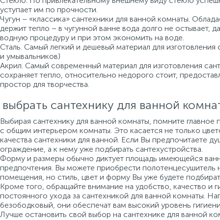
Стекло. По привлекательному внешнему виду стекло успеш
уступает им по прочности.
Чугун – «классика» сантехники для ванной комнаты. Облад
держит тепло – в чугунной ванне вода долго не остывает, 
водную процедуру и при этом экономить на воде.
Сталь. Самый легкий и дешевый материал для изготовления 
и умывальников)
Акрил. Самый современный материал для изготовления санте
сохраняет тепло, относительно недорого стоит, предоста
простор для творчества.
 выбрать сантехнику для ванной комна
Выбирая сантехнику для ванной комнаты, помните главное 
с общим интерьером комнаты. Это касается не только цвето
качества сантехники для ванной. Если Вы предпочитаете ду
ограждение, а к нему уже подбирать сантехустройства.
Форму и размеры обычно диктует площадь имеющейся ванно
предпочтения. Вы можете приобрести полотенцесушитель 
помещения, но стиль, цвет и форму Вы уже будете подбират
Кроме того, обращайте внимание на удобство, качество и г
постоянного ухода за сантехникой для ванной комнаты. На
безободковый, они обеспечат вам высокий уровень гигиени
Лучше остановить свой выбор на сантехнике для ванной ко