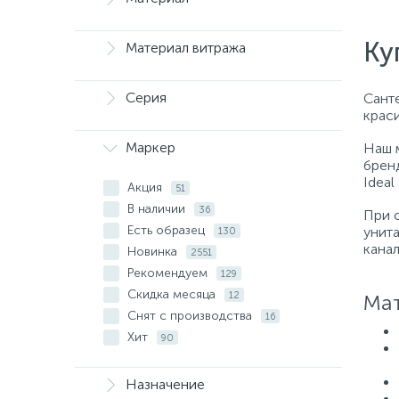
Ку
Материал витража
Серия
Санте
крас
Маркер
Наш 
бренд
Ideal
Акция
51
В наличии
36
При 
Есть образец
унит
130
кана
Новинка
2551
Рекомендуем
129
Скидка месяца
12
Мат
Снят с производства
16
Хит
90
Назначение