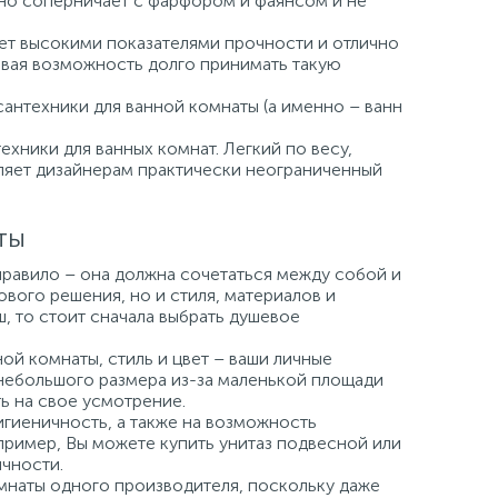
но соперничает с фарфором и фаянсом и не
ает высокими показателями прочности и отлично
давая возможность долго принимать такую
сантехники для ванной комнаты (а именно – ванн
хники для ванных комнат. Легкий по весу,
вляет дизайнерам практически неограниченный
ты
правило – она должна сочетаться между собой и
вого решения, но и стиля, материалов и
ш, то стоит сначала выбрать душевое
й комнаты, стиль и цвет – ваши личные
небольшого размера из-за маленькой площади
ь на свое усмотрение.
игиеничность, а также на возможность
пример, Вы можете купить унитаз подвесной или
чности.
мнаты одного производителя, поскольку даже