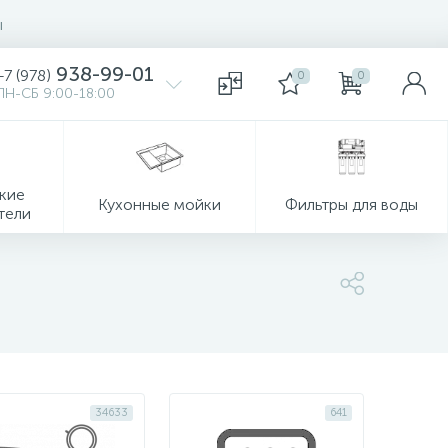
ы
938-99-01
+7 (978)
0
0
ПН-СБ 9:00-18:00
кие
Кухонные мойки
Фильтры для воды
тели
34633
641