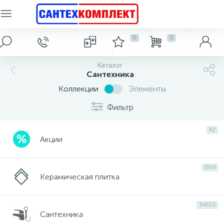
0
0
Главное меню
Керамическая плитка
Сантехника
Системы отопления
Электрические водонагреватели
Кухонные мойки
Фильтры для воды
Каталог
2719
797
66
2
Сантехника
Электрический водонагреватель 8 л.
Магистральные фильтры для воды
Каменные кухонные мойки
Стальные радиаторы
Плитка для ванной
Главная
Ванны
Коллекции
Элементы
186
149
27
3
4
Фильтр
Гидромассажные боксы, душевые кабины
Электрический водонагреватель 10 л.
Настольный фильтр для воды
Стальные кухонные мойки
Алюминиевые радиаторы
Плитка для кухни
Акции и скидки
42
2687
310
43
45
6
Акции
Душевые ограждения, перегородки и поддоны
Электрический водонагреватель 15 л.
Системы очистки воды под мойку
Аксессуары для кухонных моек
Биметаллические радиаторы
Напольная плитка
Бренды
6914
3
8
5
6
Керамическая плитка
Электрический водонагреватель 30 л.
Системы умягчения воды
Чугунный радиатор
Душевые системы
Фасадная плитка
О магазине
14
34633
Сантехника
Электрический водонагреватель 50 л.
Теплый пол
Смесители
Статьи