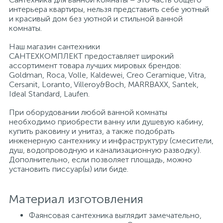
интерьера квартиры, нельзя представить себе уютный
и красивый дом без уютной и стильной ванной
Писсуары
комнаты.
Наш магазин сантехники
САНТЕХКОМПЛЕКТ предоставляет широкий
Полотенцесушители
ассортимент товара лучших мировых брендов:
Goldman, Roca, Volle, Kaldewei, Creo Ceramique, Vitra,
Cersanit, Loranto, Villeroy&Boch, MARRBAXX, Santek,
Душевые трапы
Ideal Standard, Laufen.
При оборудовании любой ванной комнаты
необходимо приобрести ванну или душевую кабину,
Сифоны и выпуски
купить раковину и унитаз, а также подобрать
инженерную сантехнику и инфраструктуру (смесители,
душ, водопроводную и канализационную разводку).
Аксессуары для ванной
Дополнительно, если позволяет площадь, можно
установить писсуар(ы) или биде.
39
Ревизионный люк
Материал изготовления
Фаянсовая сантехника выглядит замечательно,
Системы контроля протечки воды