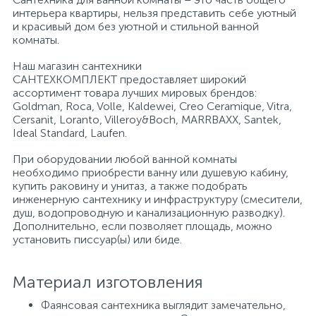
интерьера квартиры, нельзя представить себе уютный
и красивый дом без уютной и стильной ванной
Писсуары
комнаты.
Наш магазин сантехники
САНТЕХКОМПЛЕКТ предоставляет широкий
Полотенцесушители
ассортимент товара лучших мировых брендов:
Goldman, Roca, Volle, Kaldewei, Creo Ceramique, Vitra,
Cersanit, Loranto, Villeroy&Boch, MARRBAXX, Santek,
Душевые трапы
Ideal Standard, Laufen.
При оборудовании любой ванной комнаты
необходимо приобрести ванну или душевую кабину,
Сифоны и выпуски
купить раковину и унитаз, а также подобрать
инженерную сантехнику и инфраструктуру (смесители,
душ, водопроводную и канализационную разводку).
Аксессуары для ванной
Дополнительно, если позволяет площадь, можно
установить писсуар(ы) или биде.
39
Ревизионный люк
Материал изготовления
Фаянсовая сантехника выглядит замечательно,
Системы контроля протечки воды