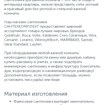
интерьера квартиры, нельзя представить себе уютный
и красивый дом без уютной и стильной ванной
Писсуары
комнаты.
Наш магазин сантехники
САНТЕХКОМПЛЕКТ предоставляет широкий
Полотенцесушители
ассортимент товара лучших мировых брендов:
Goldman, Roca, Volle, Kaldewei, Creo Ceramique, Vitra,
Cersanit, Loranto, Villeroy&Boch, MARRBAXX, Santek,
Душевые трапы
Ideal Standard, Laufen.
При оборудовании любой ванной комнаты
необходимо приобрести ванну или душевую кабину,
Сифоны и выпуски
купить раковину и унитаз, а также подобрать
инженерную сантехнику и инфраструктуру (смесители,
душ, водопроводную и канализационную разводку).
Аксессуары для ванной
Дополнительно, если позволяет площадь, можно
установить писсуар(ы) или биде.
39
Ревизионный люк
Материал изготовления
Фаянсовая сантехника выглядит замечательно,
Системы контроля протечки воды