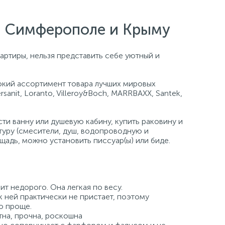
е, Симферополе и Крыму
артиры, нельзя представить себе уютный и
кий ассортимент товара лучших мировых
ersanit, Loranto, Villeroy&Boch, MARRBAXX, Santek,
и ванну или душевую кабину, купить раковину и
туру (смесители, душ, водопроводную и
щадь, можно установить писсуар(ы) или биде.
ит недорого. Она легкая по весу.
к ней практически не пристает, поэтому
о проще.
на, прочна, роскошна