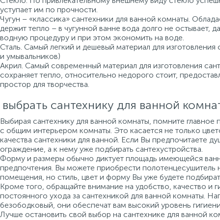
Стекло. По привлекательному внешнему виду стекло успеш
уступает им по прочности.
Чугун – «классика» сантехники для ванной комнаты. Облад
держит тепло – в чугунной ванне вода долго не остывает, 
водную процедуру и при этом экономить на воде.
Сталь. Самый легкий и дешевый материал для изготовления 
и умывальников)
Акрил. Самый современный материал для изготовления санте
сохраняет тепло, относительно недорого стоит, предоста
простор для творчества.
 выбрать сантехнику для ванной комна
Выбирая сантехнику для ванной комнаты, помните главное 
с общим интерьером комнаты. Это касается не только цвето
качества сантехники для ванной. Если Вы предпочитаете ду
ограждение, а к нему уже подбирать сантехустройства.
Форму и размеры обычно диктует площадь имеющейся ванно
предпочтения. Вы можете приобрести полотенцесушитель 
помещения, но стиль, цвет и форму Вы уже будете подбират
Кроме того, обращайте внимание на удобство, качество и г
постоянного ухода за сантехникой для ванной комнаты. На
безободковый, они обеспечат вам высокий уровень гигиени
Лучше остановить свой выбор на сантехнике для ванной ко