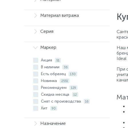
Ку
Материал витража
Серия
Санте
крас
Маркер
Наш 
бренд
Ideal
Акция
51
В наличии
36
При 
Есть образец
унит
130
кана
Новинка
2551
Рекомендуем
129
Скидка месяца
12
Мат
Снят с производства
16
Хит
90
Назначение