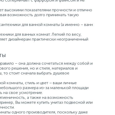
но соперничает с фарфором и фаянсом и не
ает высокими показателями прочности и отлично
давая возможность долго принимать такую
сантехники для ванной комнаты (а именно – ванн
хники для ванных комнат. Легкий по весу,
вляет дизайнерам практически неограниченный
ты
правило – она должна сочетаться между собой и
вого решения, но и стиля, материалов и
ш, то стоит сначала выбрать душевое
й комнаты, стиль и цвет – ваши личные
небольшого размера из-за маленькой площади
ь на свое усмотрение.
игиеничность, а также на возможность
пример, Вы можете купить унитаз подвесной или
чности.
мнаты одного производителя, поскольку даже