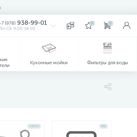
ы
938-99-01
+7 (978)
0
0
ПН-СБ 9:00-18:00
кие
Кухонные мойки
Фильтры для воды
тели
34633
641