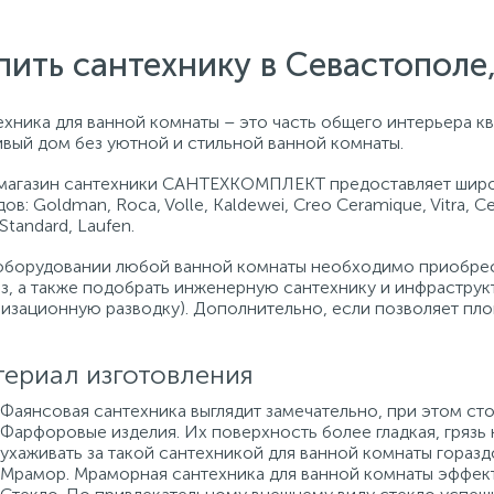
пить сантехнику в Севастопол
хника для ванной комнаты – это часть общего интерьера кв
ивый дом без уютной и стильной ванной комнаты.
магазин сантехники САНТЕХКОМПЛЕКТ предоставляет широ
ов: Goldman, Roca, Volle, Kaldewei, Creo Ceramique, Vitra, C
 Standard, Laufen.
оборудовании любой ванной комнаты необходимо приобрест
аз, а также подобрать инженерную сантехнику и инфраструк
лизационную разводку). Дополнительно, если позволяет пло
ериал изготовления
Фаянсовая сантехника выглядит замечательно, при этом сто
Фарфоровые изделия. Их поверхность более гладкая, грязь 
ухаживать за такой сантехникой для ванной комнаты горазд
Мрамор. Мраморная сантехника для ванной комнаты эффект