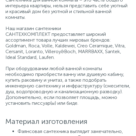
интерьера квартиры, нельзя представить себе уютный
и красивый дом без уютной и стильной ванной
Писсуары
комнаты.
Наш магазин сантехники
САНТЕХКОМПЛЕКТ предоставляет широкий
Полотенцесушители
ассортимент товара лучших мировых брендов:
Goldman, Roca, Volle, Kaldewei, Creo Ceramique, Vitra,
Cersanit, Loranto, Villeroy&Boch, MARRBAXX, Santek,
Душевые трапы
Ideal Standard, Laufen.
При оборудовании любой ванной комнаты
необходимо приобрести ванну или душевую кабину,
Сифоны и выпуски
купить раковину и унитаз, а также подобрать
инженерную сантехнику и инфраструктуру (смесители,
душ, водопроводную и канализационную разводку).
Аксессуары для ванной
Дополнительно, если позволяет площадь, можно
установить писсуар(ы) или биде.
39
Ревизионный люк
Материал изготовления
Фаянсовая сантехника выглядит замечательно,
Системы контроля протечки воды