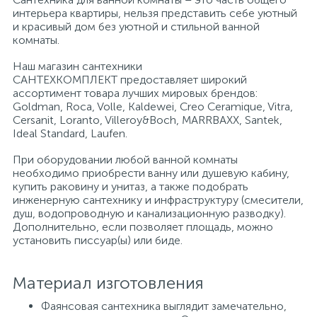
интерьера квартиры, нельзя представить себе уютный
и красивый дом без уютной и стильной ванной
Писсуары
комнаты.
Наш магазин сантехники
САНТЕХКОМПЛЕКТ предоставляет широкий
Полотенцесушители
ассортимент товара лучших мировых брендов:
Goldman, Roca, Volle, Kaldewei, Creo Ceramique, Vitra,
Cersanit, Loranto, Villeroy&Boch, MARRBAXX, Santek,
Душевые трапы
Ideal Standard, Laufen.
При оборудовании любой ванной комнаты
необходимо приобрести ванну или душевую кабину,
Сифоны и выпуски
купить раковину и унитаз, а также подобрать
инженерную сантехнику и инфраструктуру (смесители,
душ, водопроводную и канализационную разводку).
Аксессуары для ванной
Дополнительно, если позволяет площадь, можно
установить писсуар(ы) или биде.
39
Ревизионный люк
Материал изготовления
Фаянсовая сантехника выглядит замечательно,
Системы контроля протечки воды